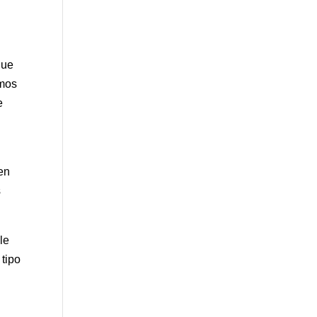
que
emos
e
en
s
le
 tipo