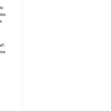
lo
ales
ta
d”,
anos