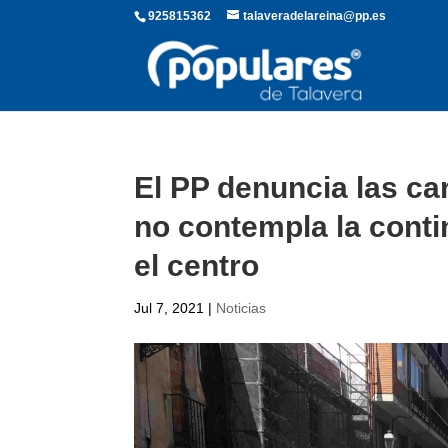
925815362
talaveradelareina@pp.es
El PP denuncia las ca
no contempla la conti
el centro
Jul 7, 2021
|
Noticias