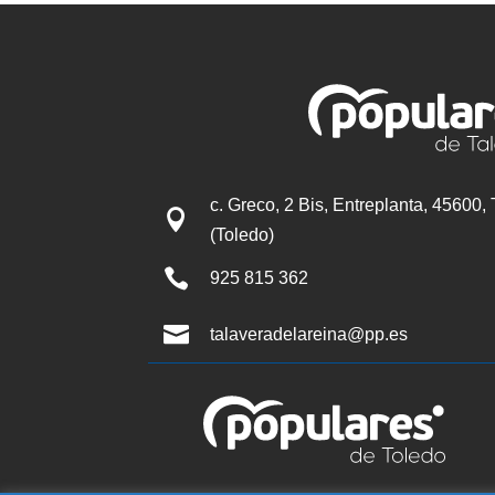
c. Greco, 2 Bis, Entreplanta, 45600,

(Toledo)

925 815 362

talaveradelareina@pp.es