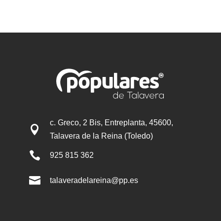
c. Greco, 2 Bis, Entreplanta, 45600,

Talavera de la Reina (Toledo)

925 815 362

talaveradelareina@pp.es