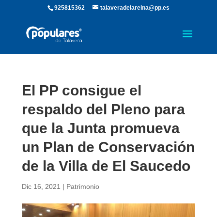
925815362
talaveradelareina@pp.es
El PP consigue el
respaldo del Pleno para
que la Junta promueva
un Plan de Conservación
de la Villa de El Saucedo
Dic 16, 2021
|
Patrimonio