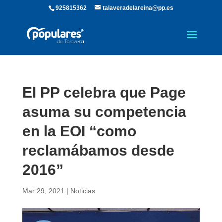
925815362
talaveradelareina@pp.es
El PP celebra que Page
asuma su competencia
en la EOI “como
reclamábamos desde
2016”
Mar 29, 2021
|
Noticias