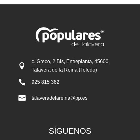
c. Greco, 2 Bis, Entreplanta, 45600,

Talavera de la Reina (Toledo)

925 815 362

talaveradelareina@pp.es
SÍGUENOS