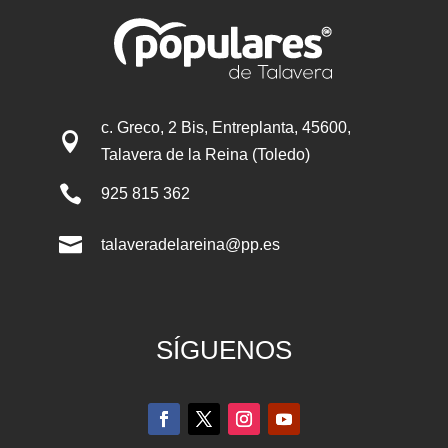
c. Greco, 2 Bis, Entreplanta, 45600,

Talavera de la Reina (Toledo)

925 815 362

talaveradelareina@pp.es
SÍGUENOS