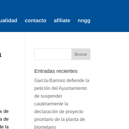
ualidad
contacto
afíliate
nngg
a
Entradas recientes
García-Barroso defiende la
petición del Ayuntamiento
de suspender
cautelarmente la
a de
declaración de proyecto
na de
prioritario de la planta de
de la
biometano