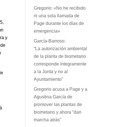
Gregorio: «No he recibido
ni una sola llamada de
5,
Page durante los días de
un
emergencia»
ra y
García-Barroso:
ede
“La autorización ambiental
e
de la planta de biometano
corresponde íntegramente
a la Junta y no al
de
Ayuntamiento”
a
Gregorio acusa a Page y a
Agustina García de
promover las plantas de
rá
biometano y ahora “dan
marcha atrás”