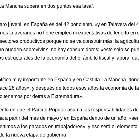
-La Mancha supera en dos puntos esa tasa”.
ro juvenil en España es del 42 por ciento, «y en Talavera del 4
nes talaveranos no tiene empleo ni expectativas de tenerlo en 
sectores productivos porque no se va construir más, la agricultu
 no pueden sobrevivir si no hay consumidores; «esto sólo se pu
s estructurales de la economía del el ámbito fiscal y laboral qu
olítico muy importante en España y en Castilla-La Mancha, don
ce 28 años», y después de todos esos años la economía de l
lo tenemos por detrás a Extremadura».
ento en que el Partido Popular asuma las responsabilidades de
ha a partir del mes de mayo y en España dentro de un año, «se
ertimos a los parados en trabajadores», y ese será el elemento
 de la nueva etapa de gobierno.