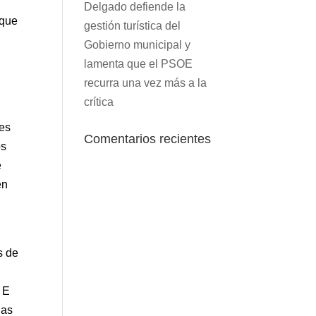
Delgado defiende la
 que
gestión turística del
Gobierno municipal y
lamenta que el PSOE
recurra una vez más a la
crítica
nes
Comentarios recientes
os
e
en
s de
 E
las