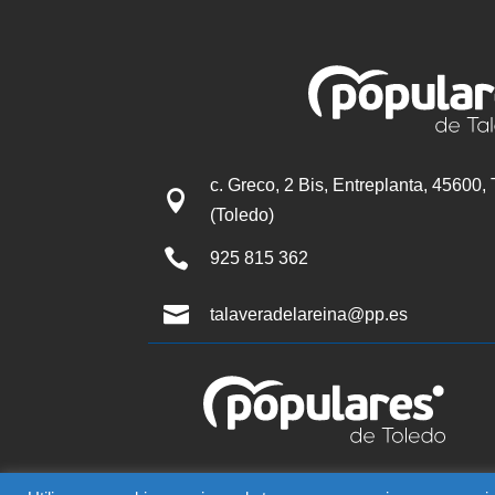
c. Greco, 2 Bis, Entreplanta, 45600,

(Toledo)

925 815 362

talaveradelareina@pp.es
© Partido Popular de Tala