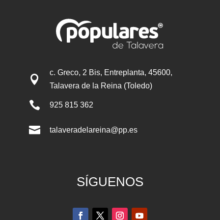
c. Greco, 2 Bis, Entreplanta, 45600,

Talavera de la Reina (Toledo)

925 815 362

talaveradelareina@pp.es
SÍGUENOS